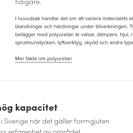
tidigare.
I huvudsak handlar det om att variera materialets ela
blandningar och härdningar under tillverkningen. Ty
belägger med polyuretan är valsar, dämpare, hjul, ru
sprutmunstycken, lyftverktyg, skydd och andra ty
Mer fakta om polyuretan
hög kapacitet
 i Sverige när det gäller formgjuten
års erfarenhet av området.